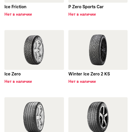
Nitto
Ice Friction
P Zero Sports Car
Нет в наличии
Нет в наличии
Onyx
открыть Ice Zero
открыть Winter Ice Zero 2 KS
Pirelli
POWERTRAC
Rapid
Ice Zero
Winter Ice Zero 2 KS
ROADCRUZA
Нет в наличии
Нет в наличии
Roadmarch
открыть P Zero Luxury Saloon
открыть Scorpion Verde All-
Roadstone
Razi