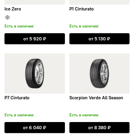
Viatti
Ice Zero
P1 Cinturato
Yokohama
Есть в наличии
Есть в наличии
Открыть Ice Zero
Открыть P1 Cint
Attar
от
5 920
₽
от
5 130
₽
BARS
открыть P7 Cinturato
открыть Scorpion Verde All S
TORERO
Altenzo
P7 Cinturato
Scorpion Verde All Season
Antares
Есть в наличии
Есть в наличии
Aplus
Открыть P7 Cinturato
Открыть Scorpi
от
6 040
₽
от
8 380
₽
Arivo