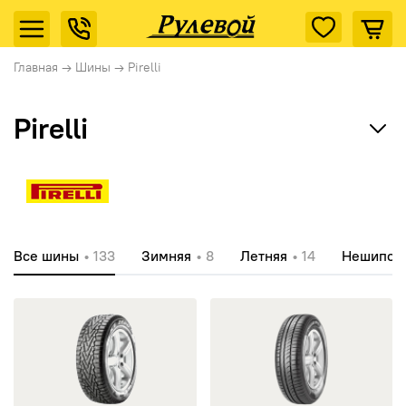
Главная
→
Шины
→
Pirelli
Pirelli
Ikon Tyres (Nokian Tyres)
Cordiant
Все шины
• 133
Зимняя
• 8
Летняя
• 14
Нешипов
Tunga
открыть Ice Zero
открыть P1 Cinturato
Rotalla
Кама