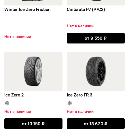
Winter Ice Zero Friction
Cinturato P7 (P7C2)
Goodride
Нет в наличии
GoodYear
Открыть Cintura
Нет в наличии
от
9 550
₽
GREENTRAC
открыть Ice Zero 2
открыть Ice Zero FR 3
GRIPMAX
GT Radial
Hankook
Ice Zero 2
Ice Zero FR 3
HIFLY
Нет в наличии
Нет в наличии
ATLANDER
Открыть Ice Zero 2
Открыть Ice Zer
от
10 150
₽
от
18 620
₽