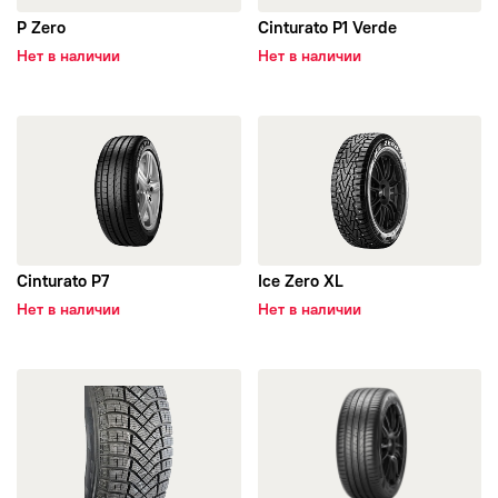
Evergreen
P Zero
Cinturato P1 Verde
Нет в наличии
Нет в наличии
Falken
открыть Cinturato P7
открыть Ice Zero XL
Formula
Fortune
Forward
Cinturato P7
Ice Zero XL
Нет в наличии
Нет в наличии
Fronway
General Tire
открыть Winter Ice Zero Friction
открыть Cinturato P7 (P7C2)
Gislaved
Goldstone