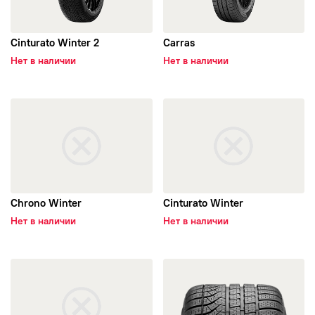
Cachland
Cinturato Winter 2
Carras
Нет в наличии
Нет в наличии
Wolf Tyres
открыть Chrono Winter
открыть Cinturato Winter
Волтайр
Ikon Nordman
Nokian Tyres
Chrono Winter
Cinturato Winter
Nokian Tyres (Ikon Tyres)
Нет в наличии
Нет в наличии
Nordman
открыть Winter Sottozero
открыть P Zero Winter
IKON TIRES