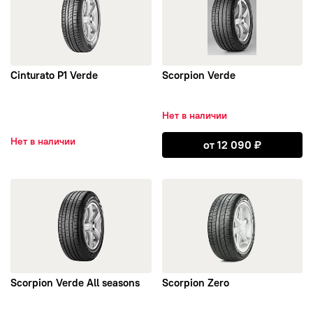
YAZD
Алтайский Шинный Комбинат
Cinturato P1 Verde
Scorpion Verde
Белшина
Нет в наличии
КШЗ
Открыть Scorpi
Нет в наличии
от
12 090
₽
Centara
открыть Scorpion Verde All seasons
открыть Scorpion Zero
DOUBLE STAR
WestLake
Linglong
Scorpion Verde All seasons
Scorpion Zero
SUNFULL