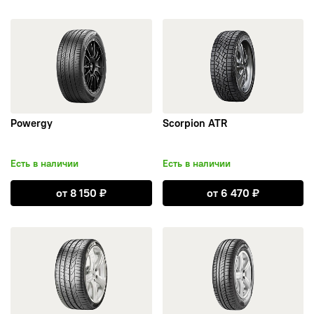
открыть Powergy
открыть Scorpion ATR
Autogreen
BFGoodrich
Bridgestone
Powergy
Scorpion ATR
Continental
Есть в наличии
Есть в наличии
Contyre
Открыть Powergy
Открыть Scorpi
от
8 150
₽
от
6 470
₽
DELINTE
открыть P Zero
открыть Cinturato P1 Verde
Dunlop
Ecovision