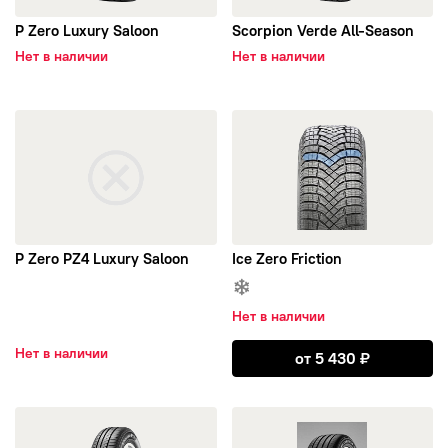
P Zero Luxury Saloon
Scorpion Verde All-Season
ROYALBLACK
Нет в наличии
Нет в наличии
Sailun
открыть P Zero PZ4 Luxury Saloon
открыть Ice Zero Friction
Satoya
Tigar
Toyo
P Zero PZ4 Luxury Saloon
Ice Zero Friction
Tracmax
Нет в наличии
Открыть Ice Zero
Triangle
Нет в наличии
от
5 430
₽
Voltyre
открыть Cinturato P1 Verde
открыть Scorpion Verde