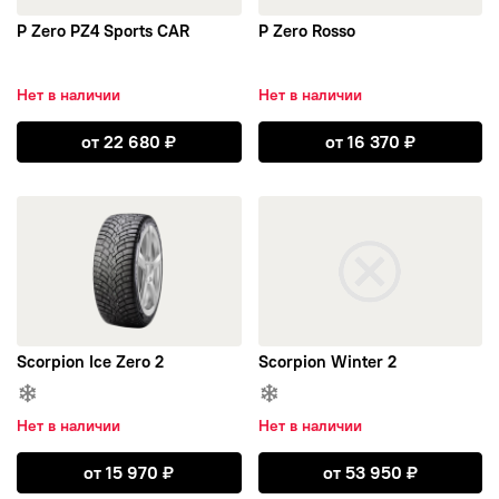
YAZD TIRE
P Zero PZ4 Sports CAR
P Zero Rosso
KAPSEN
Нет в наличии
Нет в наличии
KINFOREST
Открыть P Zero PZ4 Sports CAR
Открыть P Zero
от
22 680
₽
от
16 370
₽
Kormoran
открыть Scorpion Ice Zero 2
открыть Scorpion Winter 2
Kumho
Landrock
Landspider
Scorpion Ice Zero 2
Scorpion Winter 2
Lanvigator
Нет в наличии
Нет в наличии
Открыть Scorpion Ice Zero 2
Открыть Scorpi
от
15 970
₽
от
53 950
₽
Laufenn