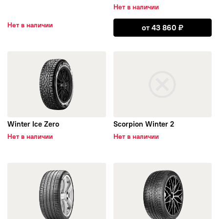
Нет в наличии
Amtel
Открыть Scorpi
Нет в наличии
от
43 860
₽
АШК
открыть Winter Ice Zero
открыть Scorpion Winter 2
Delmax
Kingstar
Horizon
Winter Ice Zero
Scorpion Winter 2
Нет в наличии
Нет в наличии
Landsail
открыть P Zero Luxury Saloon Noise cancelling system
открыть P ZERO Winter Elect
Maxxis
Firestone