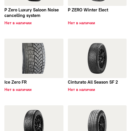
Nokian Tyres
P Zero Luxury Saloon Noise
P ZERO Winter Elect
cancelling system
RIOSTONE
Нет в наличии
Нет в наличии
Royal Black
открыть Ice Zero FR
открыть Cinturato All Season
Linglong
Sava
Ice Zero FR
Bontyre
Cinturato All Season SF 2
Нет в наличии
Нет в наличии
Presa
открыть Cinturato Winter 2
открыть Carras
Duraturn
Imperial