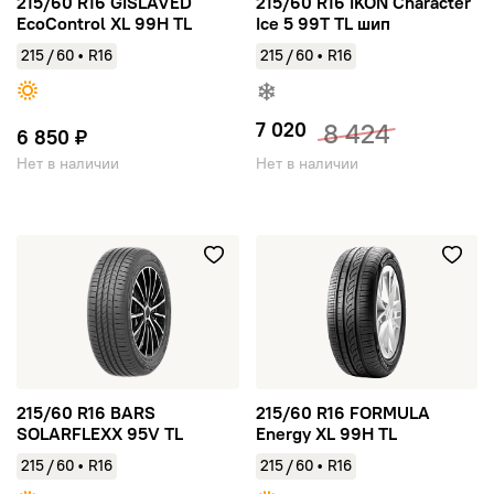
215/60 R16 GISLAVED
215/60 R16 IKON Character
EcoControl XL 99H TL
Ice 5 99T TL шип
/
/
215
60
•
R16
215
60
•
R16
7 020
8 424
6 850 ₽
Нет в наличии
Нет в наличии
215/60 R16 BARS SOLARFLEXX 95V TL
215/60 R16 FORMULA Energy 
215/60 R16 BARS
215/60 R16 FORMULA
SOLARFLEXX 95V TL
Energy XL 99H TL
/
/
215
60
•
R16
215
60
•
R16