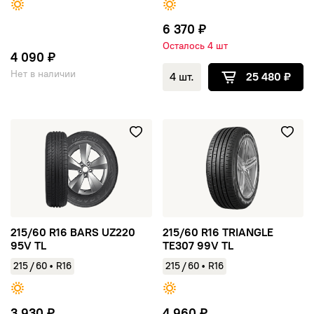
6 370 ₽
Осталось 4 шт
4 090 ₽
Нет в наличии
4 шт.
25 480 ₽
215/60 R16 BARS UZ220 95V TL
215/60 R16 TRIANGLE TE307 
215/60 R16 BARS UZ220
215/60 R16 TRIANGLE
95V TL
TE307 99V TL
/
/
215
60
•
R16
215
60
•
R16
3 930 ₽
4 960 ₽