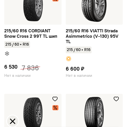
215/60 R16 CORDIANT
215/60 R16 VIATTI Strada
Snow Cross 2 99T TL шип
Asimmetrico (V-130) 95V
TL
/
215
60
•
R16
/
215
60
•
R16
6 530
7 836
6 600 ₽
Нет в наличии
Нет в наличии
215/60 R16 CORDIANT Winter Drive 2 99T TL
215/60 R16 YOKOHAMA BluEar