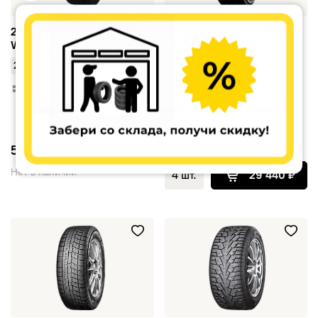
215/60 R16 CORDIANT
215/60 R16 YOKOHAMA
Winter Drive 2 99T TL
BluEarth-GT AE51 XL 99V
TL
/
215
60
•
R16
/
215
60
•
R16
7 360 ₽
Осталось 4 шт
5 780
6 936
Нет в наличии
4 шт.
29 440 ₽
215/60 R16 YOKOHAMA iceGUARD iG60 95Q TL
215/60 R16 YOKOHAMA iceGU