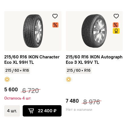
215/60 R16 IKON Character Eco XL 99H TL
215/60 R16 IKON Autograph E
215/60 R16 IKON Character
215/60 R16 IKON Autograph
Eco XL 99H TL
Eco 3 XL 99V TL
/
/
215
60
•
R16
215
60
•
R16
5 600
6 720
Осталось 4 шт
7 480
8 976
Нет в наличии
4 шт.
22 400 ₽