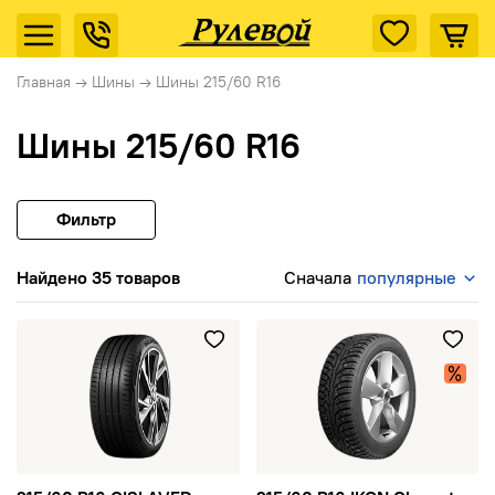
Главная
→
Шины
→
Шины 215/60 R16
Шины 215/60 R16
Фильтр
Найдено 35 товаров
Сначала
популярные
215/60 R16 GISLAVED EcoControl XL 99H TL
215/60 R16 IKON Character Ic