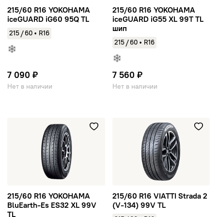
215/60 R16 YOKOHAMA
215/60 R16 YOKOHAMA
iceGUARD iG60 95Q TL
iceGUARD iG55 XL 99T TL
шип
/
215
60
•
R16
/
215
60
•
R16
7 090 ₽
7 560 ₽
Нет в наличии
Нет в наличии
215/60 R16 YOKOHAMA BluEarth-Es ES32 XL 99V TL
215/60 R16 VIATTI Strada 2 (
215/60 R16 YOKOHAMA
215/60 R16 VIATTI Strada 2
BluEarth-Es ES32 XL 99V
(V-134) 99V TL
TL