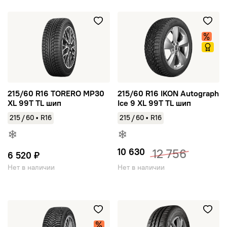
215/60 R16 TORERO MP30 XL 99T TL шип
215/60 R16 IKON Autograph Ic
215/60 R16 TORERO MP30
215/60 R16 IKON Autograph
XL 99T TL шип
Ice 9 XL 99T TL шип
/
/
215
60
•
R16
215
60
•
R16
10 630
12 756
6 520 ₽
Нет в наличии
Нет в наличии
215/60 R16 CORDIANT Snow Cross 2 99T TL шип
215/60 R16 VIATTI Strada Asi