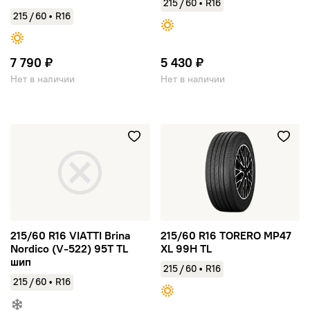
/
215
60
•
R16
/
215
60
•
R16
7 790 ₽
5 430 ₽
Нет в наличии
Нет в наличии
215/60 R16 VIATTI Brina Nordico (V-522) 95T TL шип
215/60 R16 TORERO MP47 XL 
215/60 R16 VIATTI Brina
215/60 R16 TORERO MP47
Nordico (V-522) 95T TL
XL 99H TL
шип
/
215
60
•
R16
/
215
60
•
R16