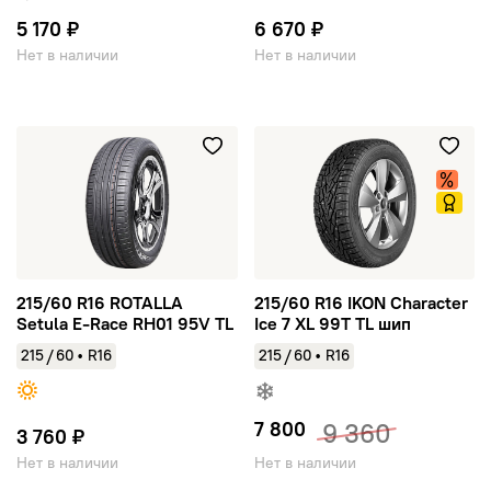
5 170 ₽
6 670 ₽
Нет в наличии
Нет в наличии
215/60 R16 ROTALLA Setula E-Race RH01 95V TL
215/60 R16 IKON Character Ic
215/60 R16 ROTALLA
215/60 R16 IKON Character
Setula E-Race RH01 95V TL
Ice 7 XL 99T TL шип
/
/
215
60
•
R16
215
60
•
R16
7 800
9 360
3 760 ₽
Нет в наличии
Нет в наличии