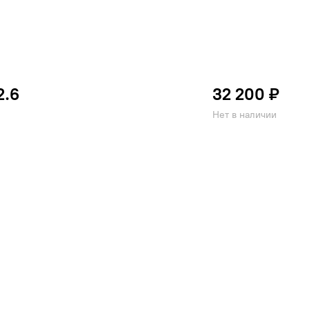
2.6
32 200 ₽
Нет в наличии
ATLANDER
BAREZ
LE STAR
FORMULA
IKON
AN TYRES
ROTALLA
YAZD TIRE