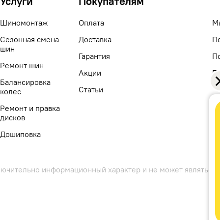
Услуги
Покупателям
Шиномонтаж
Оплата
М
Сезонная смена
Доставка
П
шин
Гарантия
П
Ремонт шин
Акции
П
Балансировка
c
Статьи
колес
Ремонт и правка
дисков
Дошиповка
лючительно информационный характер и не может являтьс