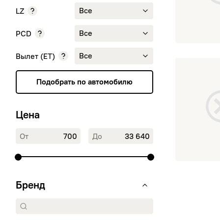
245/40 R18
Все
LZ
265/60 R18
285/60 R18
Все
PCD
Все
Вылет (ET)
Диск ЛС 22*
Подобрать по автомобилю
Цена
От
До
Бренд