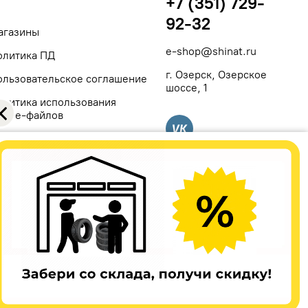
+7 (351) 729-
92-32
агазины
e-shop@shinat.ru
олитика ПД
г. Озерск, Озерское
ользовательское соглашение
шоссе, 1
олитика использования
ookie-файлов
Вконтакте
я публичной офертой, определяемой положениями