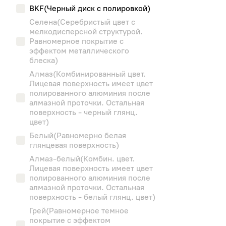
BKF(Черный диск с полировкой)
Carwel
Селена(Серебристый цвет с
Landrock
мелкодисперсной структурой.
Азов-Tech
Равномерное покрытие с
эффектом металлического
КиК
блеска)
Алмаз(Комбинированный цвет.
Лицевая поверхность имеет цвет
полированного алюминия после
алмазной проточки. Остальная
поверхность - черный глянц.
цвет)
Белый(Равномерно белая
глянцевая поверхность)
Алмаз-белый(Комбин. цвет.
Лицевая поверхность имеет цвет
полированного алюминия после
алмазной проточки. Остальная
поверхность - белый глянц. цвет)
Грей(Равномерное темное
покрытие с эффектом