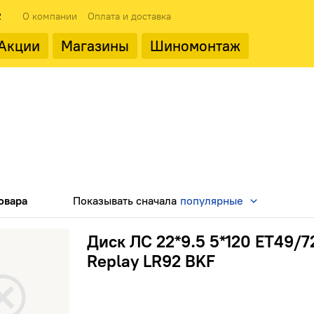
2
О компании
Оплата и доставка
Акции
Магазины
Шиномонтаж
 типоразмеры
ода
Популярные производит
Популярные производит
овара
Показывать
сначала
популярные
Landrock
9.5 5*120 ЕТ49/72.6 Replay LR92 BKF
Диск ЛС 22*9.5 5*120 ЕТ49/7
Replay LR92 BKF
ФМЗ